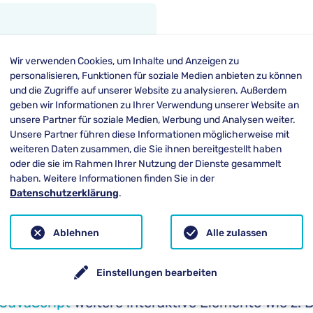
Wir verwenden Cookies, um Inhalte und Anzeigen zu
personalisieren, Funktionen für soziale Medien anbieten zu können
und die Zugriffe auf unserer Website zu analysieren. Außerdem
geben wir Informationen zu Ihrer Verwendung unserer Website an
klärt
unsere Partner für soziale Medien, Werbung und Analysen weiter.
Unsere Partner führen diese Informationen möglicherweise mit
weiteren Daten zusammen, die Sie ihnen bereitgestellt haben
rt zu der Familie der
Werbebanner
. Er besteht
oder die sie im Rahmen Ihrer Nutzung der Dienste gesammelt
ern oder animierten Bannern aus
HTML
-Element
haben. Weitere Informationen finden Sie in der
Datenschutzerklärung
.
raktive Elemente wie z. B. ein Pull-Down Menü e
r auch Grafiken implementiert werden.
Ablehnen
Alle zulassen
h dadurch neue Wege. Er kann z. B. über das Men
Einstellungen bearbeiten
 nach Klick auf eine Informationsseite über das
JavaScript
weitere interaktive Elemente wie z. B.