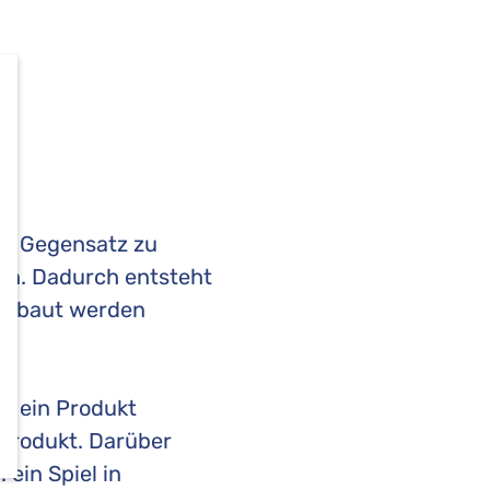
 im Gegensatz zu
en. Dadurch entsteht
ingebaut werden
ü ein Produkt
 Produkt. Darüber
 ein Spiel in