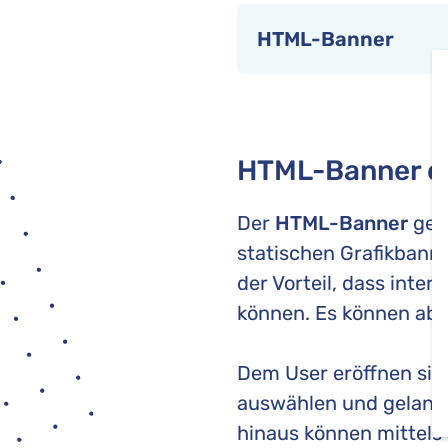
HTML-Banner
HTML-Banner er
Der
HTML-Banner
gehö
statischen Grafikbann
der Vorteil, dass inte
können. Es können abe
Dem User eröffnen sic
auswählen und gelangt
hinaus können mittels