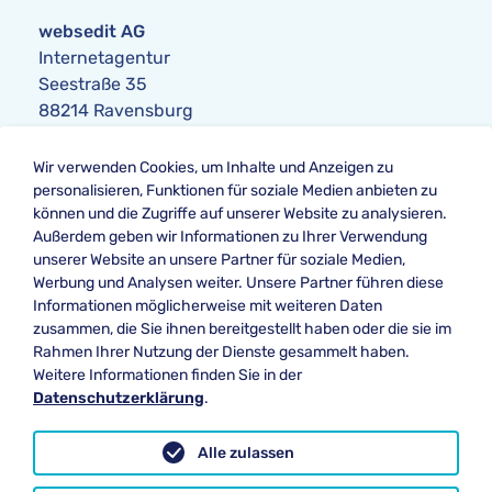
websedit AG
Internetagentur
Seestraße 35
88214 Ravensburg
Anfrage
Wir verwenden Cookies, um Inhalte und Anzeigen zu
Telefon:
+49 751 354104-0
personalisieren, Funktionen für soziale Medien anbieten zu
Telefax: +49 751 354104-42
können und die Zugriffe auf unserer Website zu analysieren.
E-Mail
:
anfrage@websedit.de
Außerdem geben wir Informationen zu Ihrer Verwendung
unserer Website an unsere Partner für soziale Medien,
Werbung und Analysen weiter. Unsere Partner führen diese
Informationen möglicherweise mit weiteren Daten
Unsere Bewertung bei
zusammen, die Sie ihnen bereitgestellt haben oder die sie im
★★★★★ Google
Rahmen Ihrer Nutzung der Dienste gesammelt haben.
Weitere Informationen finden Sie in der
Datenschutzerklärung
.
Datenschutz
Alle zulassen
Impressum