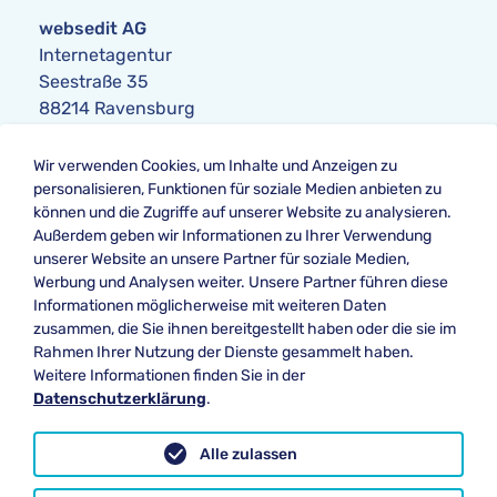
websedit AG
Internetagentur
Seestraße 35
88214 Ravensburg
Anfrage
Wir verwenden Cookies, um Inhalte und Anzeigen zu
Telefon:
+49 751 354104-0
personalisieren, Funktionen für soziale Medien anbieten zu
Telefax: +49 751 354104-42
können und die Zugriffe auf unserer Website zu analysieren.
E-Mail
:
anfrage@websedit.de
Außerdem geben wir Informationen zu Ihrer Verwendung
unserer Website an unsere Partner für soziale Medien,
Werbung und Analysen weiter. Unsere Partner führen diese
Informationen möglicherweise mit weiteren Daten
Unsere Bewertung bei
zusammen, die Sie ihnen bereitgestellt haben oder die sie im
★★★★★ Google
Rahmen Ihrer Nutzung der Dienste gesammelt haben.
Weitere Informationen finden Sie in der
Datenschutzerklärung
.
Datenschutz
Alle zulassen
Impressum