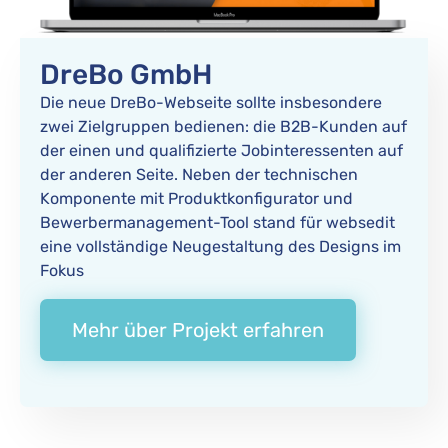
DreBo GmbH
bodo
Die neue DreBo-Webseite sollte insbesondere
Eine dienstleistungsorientierte moderne
zwei Zielgruppen bedienen: die B2B-Kunden auf
Website, bei der die technischen Details
der einen und qualifizierte Jobinteressenten auf
reibungslos ineinandergreifen und die Fahrgäste
der anderen Seite. Neben der technischen
sich leicht zurechtfinden – das waren die
Komponente mit Produktkonfigurator und
Herausforderungen für den Relaunch der
Bewerbermanagement-Tool stand für websedit
Website bobo.de.
eine vollständige Neugestaltung des Designs im
Fokus
Mehr über Projekt erfahren
Mehr über Projekt erfahren