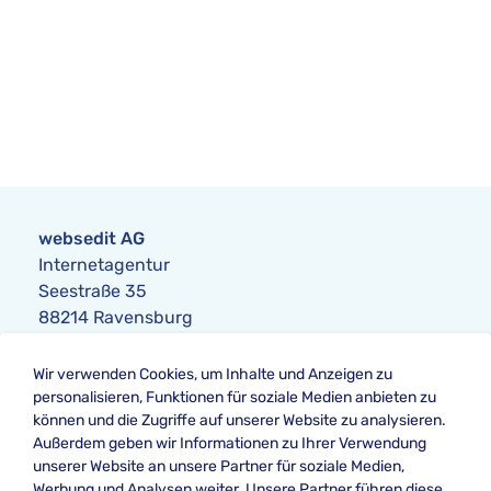
websedit AG
Internetagentur
Seestraße 35
88214 Ravensburg
Anfrage
Wir verwenden Cookies, um Inhalte und Anzeigen zu
Telefon:
+49 751 354104-0
personalisieren, Funktionen für soziale Medien anbieten zu
Telefax: +49 751 354104-42
können und die Zugriffe auf unserer Website zu analysieren.
E-Mail
:
anfrage@websedit.de
Außerdem geben wir Informationen zu Ihrer Verwendung
unserer Website an unsere Partner für soziale Medien,
Werbung und Analysen weiter. Unsere Partner führen diese