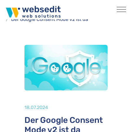
Skip to main content
You are here:
Home
Blog
Der Google Consent Mode v2 ist da
Publiziert
18.07.2024
Der Google Consent
Mode v2 ist da