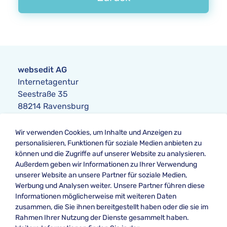
websedit AG
Internetagentur
Seestraße 35
88214 Ravensburg
Anfrage
Wir verwenden Cookies, um Inhalte und Anzeigen zu
Telefon:
+49 751 354104-0
personalisieren, Funktionen für soziale Medien anbieten zu
Telefax: +49 751 354104-42
können und die Zugriffe auf unserer Website zu analysieren.
E-Mail
:
anfrage@websedit.de
Außerdem geben wir Informationen zu Ihrer Verwendung
unserer Website an unsere Partner für soziale Medien,
Werbung und Analysen weiter. Unsere Partner führen diese
Informationen möglicherweise mit weiteren Daten
Unsere Bewertung bei
zusammen, die Sie ihnen bereitgestellt haben oder die sie im
★★★★★ Google
Rahmen Ihrer Nutzung der Dienste gesammelt haben.