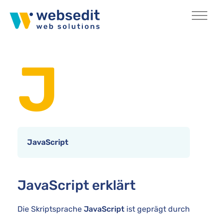
Skip to main content
You are here:
Home
Internetlexikon
J
JavaScript
JavaScript erklärt
Die Skriptsprache
JavaScript
ist geprägt durch