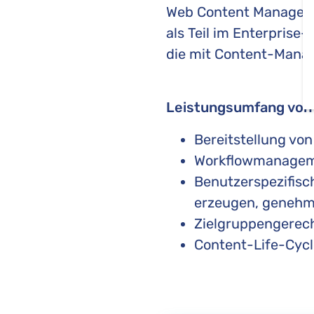
Web Content Manageme
als Teil im Enterpris
die mit Content-Manag
Leistungsumfang vo
Bereitstellung vo
Workflowmanage
Benutzerspezifisc
erzeugen, genehmi
Zielgruppengerech
Content-Life-Cy