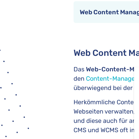
Web Content Mana
Web Content Ma
Das
Web-Content-Ma
den
Content-Manage
überwiegend bei der G
Herkömmliche Conten
Webseiten verwalten, 
und diese auch für an
CMS und WCMS oft im 