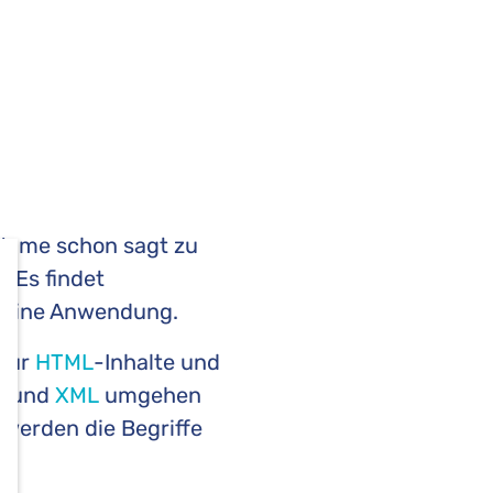
 Name schon sagt zu
 Es findet
 seine Anwendung.
nur
HTML
-Inhalte und
DF und
XML
umgehen
 werden die Begriffe