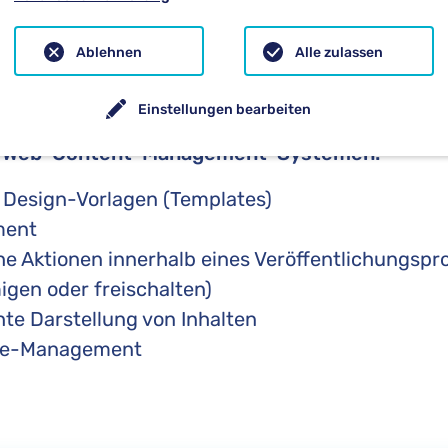
nt Systeme können sowohl als eigenständige 
e-Content-Management betrachtet werden, welches
Ablehnen
Alle zulassen
ement zu tun haben, integriert.
Einstellungen bearbeiten
n Web-Content-Management-Systemen:
n Design-Vorlagen (Templates)
ment
he Aktionen innerhalb eines Veröffentlichungspro
gen oder freischalten)
te Darstellung von Inhalten
cle-Management