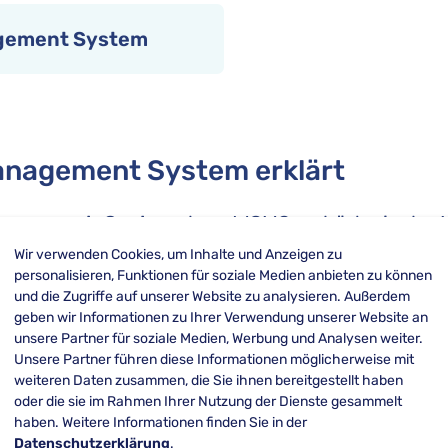
gement System
nagement System erklärt
nagement-System
, kurz WCMS, gehört wie der
ment-Systemen
und ist ein CMS für Webangebote.
Wir verwenden Cookies, um Inhalte und Anzeigen zu
personalisieren, Funktionen für soziale Medien anbieten zu können
enerierung von Inhalten in Form von Webseiten
und die Zugriffe auf unserer Website zu analysieren. Außerdem
geben wir Informationen zu Ihrer Verwendung unserer Website an
t-Management-Systeme können dagegen nicht 
unsere Partner für soziale Medien, Werbung und Analysen weiter.
sondern auch mit anderen Formaten wie z.B. P
Unsere Partner führen diese Informationen möglicherweise mit
weiteren Daten zusammen, die Sie ihnen bereitgestellt haben
dere Medien ausgeben. Missverständlicher Weise
oder die sie im Rahmen Ihrer Nutzung der Dienste gesammelt
gleichen Kontext verwendet.
haben. Weitere Informationen finden Sie in der
Datenschutzerklärung
.