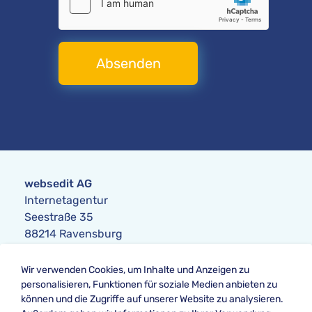
Absenden
websedit AG
Internetagentur
Seestraße 35
88214 Ravensburg
Anfrage
Wir verwenden Cookies, um Inhalte und Anzeigen zu
Telefon:
+49 751 354104-0
personalisieren, Funktionen für soziale Medien anbieten zu
Telefax: +49 751 354104-42
können und die Zugriffe auf unserer Website zu analysieren.
E-Mail
:
anfrage@websedit.de