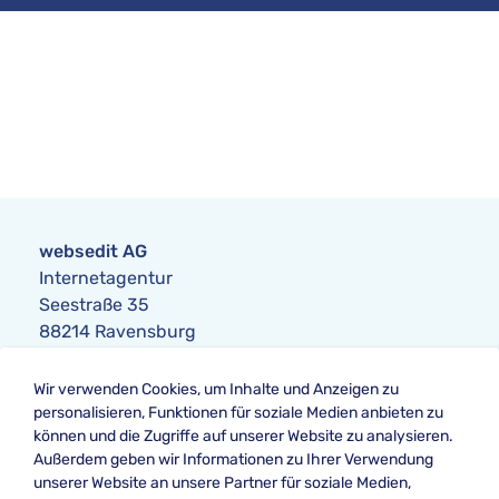
websedit AG
Internetagentur
Seestraße 35
88214 Ravensburg
Anfrage
Wir verwenden Cookies, um Inhalte und Anzeigen zu
Telefon:
+49 751 354104-0
personalisieren, Funktionen für soziale Medien anbieten zu
Telefax: +49 751 354104-42
können und die Zugriffe auf unserer Website zu analysieren.
E-Mail
:
anfrage@websedit.de
Außerdem geben wir Informationen zu Ihrer Verwendung
unserer Website an unsere Partner für soziale Medien,