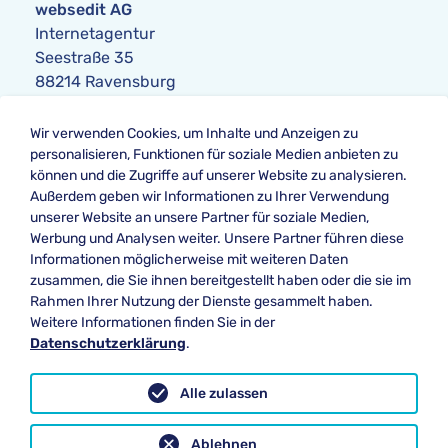
websedit AG
Internetagentur
Seestraße 35
88214 Ravensburg
Anfrage
Wir verwenden Cookies, um Inhalte und Anzeigen zu
Telefon:
+49 751 354104-0
personalisieren, Funktionen für soziale Medien anbieten zu
Telefax: +49 751 354104-42
können und die Zugriffe auf unserer Website zu analysieren.
E-Mail
:
anfrage@websedit.de
Außerdem geben wir Informationen zu Ihrer Verwendung
unserer Website an unsere Partner für soziale Medien,
Werbung und Analysen weiter. Unsere Partner führen diese
Informationen möglicherweise mit weiteren Daten
Unsere Bewertung bei
zusammen, die Sie ihnen bereitgestellt haben oder die sie im
★★★★★ Google
Rahmen Ihrer Nutzung der Dienste gesammelt haben.
Weitere Informationen finden Sie in der
Datenschutzerklärung
.
Datenschutz
Alle zulassen
Impressum
Ablehnen
Newsletter Abmeldung