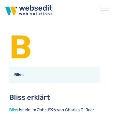
Skip to main content
You are here:
Home
Internetlexikon
B
Bliss
Bliss erklärt
Bliss
ist ein im Jahr 1996 von Charles O’ Rear