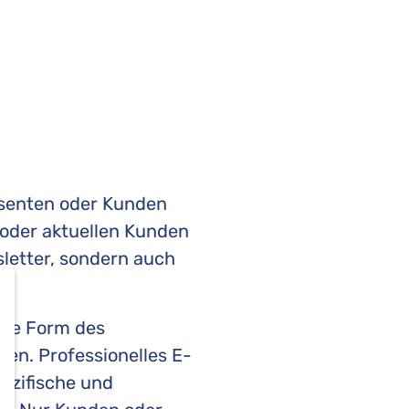
ssenten oder Kunden
n oder aktuellen Kunden
sletter, sondern auch
tale Form des
den. Professionelles E-
pezifische und