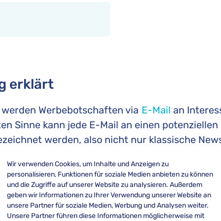
g erklärt
werden Werbebotschaften via
E-Mail
an Intere
ten Sinne kann jede E-Mail an einen potenzielle
ezeichnet werden, also nicht nur klassische New
ote oder Geburtstagsmailings.
Wir verwenden Cookies, um Inhalte und Anzeigen zu
personalisieren, Funktionen für soziale Medien anbieten zu können
ine Form des Onlinemarketings und ist eine digi
und die Zugriffe auf unserer Website zu analysieren. Außerdem
ontakte direkt und spezifisch angesprochen wer
geben wir Informationen zu Ihrer Verwendung unserer Website an
t sich jedoch nicht nur durch eine zielgruppens
unsere Partner für soziale Medien, Werbung und Analysen weiter.
Unsere Partner führen diese Informationen möglicherweise mit