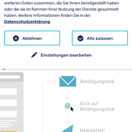
ache aus, sondern auch durch DSGVO-Konformitä
weiteren Daten zusammen, die Sie ihnen bereitgestellt haben
iv dem Erhalt von E-Mails zugestimmt haben, dür
oder die sie im Rahmen Ihrer Nutzung der Dienste gesammelt
haben. Weitere Informationen finden Sie in der
ouble-OptIn).
Datenschutzerklärung
.
ting-Kampagnen ist meist eine Umsatzsteigerung 
Ablehnen
Alle zulassen
indung.
Einstellungen bearbeiten