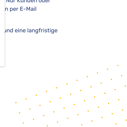
t. Nur Kunden oder
fen per E-Mail
und eine langfristige