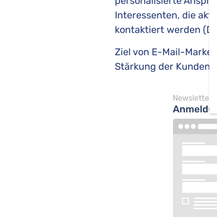
personalisierte Anspr
Interessenten, die akt
kontaktiert werden (D
Ziel von E-Mail-Marke
Stärkung der Kundenb