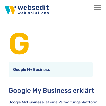
Skip to main content
You are here:
Home
Internetlexikon
G
Google My Business
Google My Business erklärt
Google MyBusiness
ist eine Verwaltungsplattform