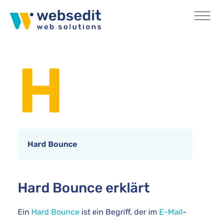
Skip to main content
You are here:
Home
Internetlexikon
H
Hard Bounce
Hard Bounce erklärt
Ein
Hard Bounce
ist ein Begriff, der im
E-Mail
-