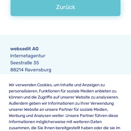
Zurück
websedit AG
Internetagentur
Seestraße 35
88214 Ravensburg
Anfrage
Wir verwenden Cookies, um Inhalte und Anzeigen zu
Telefon:
+49 751 354104-0
personalisieren, Funktionen für soziale Medien anbieten zu
Telefax: +49 751 354104-42
können und die Zugriffe auf unserer Website zu analysieren.
E-Mail:
anfrage@websedit.de
Außerdem geben wir Informationen zu Ihrer Verwendung
unserer Website an unsere Partner für soziale Medien,
Werbung und Analysen weiter. Unsere Partner führen diese
Informationen möglicherweise mit weiteren Daten
Unsere Bewertung bei
zusammen, die Sie ihnen bereitgestellt haben oder die sie im