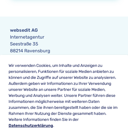
websedit AG
Internetagentur
Seestraße 35
88214 Ravensburg
Anfrage
Wir verwenden Cookies, um Inhalte und Anzeigen zu
Telefon:
+49 751 354104-0
personalisieren, Funktionen für soziale Medien anbieten zu
Telefax: +49 751 354104-42
können und die Zugriffe auf unserer Website zu analysieren.
E-Mail
:
anfrage@websedit.de
Außerdem geben wir Informationen zu Ihrer Verwendung
unserer Website an unsere Partner für soziale Medien,
Werbung und Analysen weiter. Unsere Partner führen diese
Informationen möglicherweise mit weiteren Daten
Unsere Bewertung bei
zusammen, die Sie ihnen bereitgestellt haben oder die sie im
★★★★★ Google
Rahmen Ihrer Nutzung der Dienste gesammelt haben.
Weitere Informationen finden Sie in der
Datenschutzerklärung
.