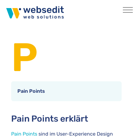
Skip to main content
You are here:
Home
Internetlexikon
P
Pain Points
Pain Points erklärt
Pain Points
sind im User-Experience Design