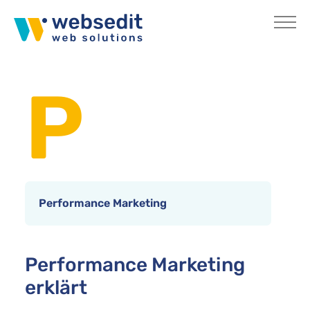
Skip to main content
You are here:
Home
Internetlexikon
P
Performance Marketing
Performance Marketing
erklärt