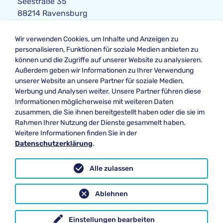
Seestraße 35
88214 Ravensburg
Anfrage
Wir verwenden Cookies, um Inhalte und Anzeigen zu
Telefon:
+49 751 354104-0
personalisieren, Funktionen für soziale Medien anbieten zu
Telefax: +49 751 354104-42
können und die Zugriffe auf unserer Website zu analysieren.
E-Mail
:
anfrage@websedit.de
Außerdem geben wir Informationen zu Ihrer Verwendung
unserer Website an unsere Partner für soziale Medien,
Werbung und Analysen weiter. Unsere Partner führen diese
Informationen möglicherweise mit weiteren Daten
Unsere Bewertung bei
zusammen, die Sie ihnen bereitgestellt haben oder die sie im
★★★★★ Google
Rahmen Ihrer Nutzung der Dienste gesammelt haben.
Weitere Informationen finden Sie in der
Datenschutzerklärung
.
Datenschutz
Alle zulassen
Impressum
Ablehnen
Newsletter Abmeldung
Internetlexikon
Einstellungen bearbeiten