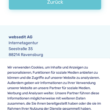
Zurück
websedit AG
Internetagentur
Seestraße 35
88214 Ravensburg
Anfrage
Wir verwenden Cookies, um Inhalte und Anzeigen zu
Telefon:
+49 751 354104-0
personalisieren, Funktionen für soziale Medien anbieten zu
Telefax: +49 751 354104-42
können und die Zugriffe auf unserer Website zu analysieren.
E-Mail
:
anfrage@websedit.de
Außerdem geben wir Informationen zu Ihrer Verwendung
unserer Website an unsere Partner für soziale Medien,
Werbung und Analysen weiter. Unsere Partner führen diese
Informationen möglicherweise mit weiteren Daten
Unsere Bewertung bei
zusammen, die Sie ihnen bereitgestellt haben oder die sie im
★★★★★ Google
Rahmen Ihrer Nutzung der Dienste gesammelt haben.