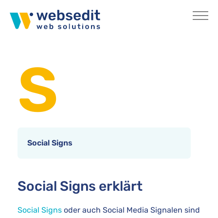
Skip to main content
You are here:
Home
Internetlexikon
S
Social Signs
Social Signs erklärt
Social Signs
oder auch Social Media Signalen sind