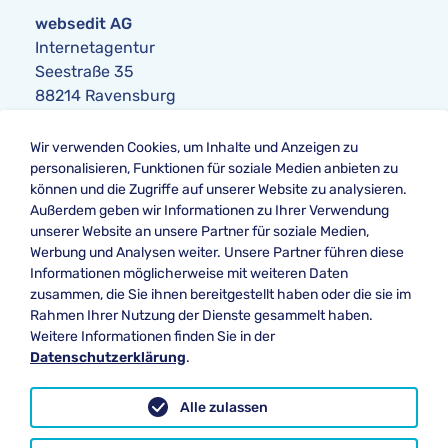
websedit AG
Internetagentur
Seestraße 35
88214 Ravensburg
Anfrage
Wir verwenden Cookies, um Inhalte und Anzeigen zu
Telefon:
+49 751 354104-0
personalisieren, Funktionen für soziale Medien anbieten zu
Telefax: +49 751 354104-42
können und die Zugriffe auf unserer Website zu analysieren.
E-Mail
:
anfrage@websedit.de
Außerdem geben wir Informationen zu Ihrer Verwendung
unserer Website an unsere Partner für soziale Medien,
Werbung und Analysen weiter. Unsere Partner führen diese
Informationen möglicherweise mit weiteren Daten
Unsere Bewertung bei
zusammen, die Sie ihnen bereitgestellt haben oder die sie im
★★★★★ Google
Rahmen Ihrer Nutzung der Dienste gesammelt haben.
Weitere Informationen finden Sie in der
Datenschutzerklärung
.
Datenschutz
Alle zulassen
Impressum