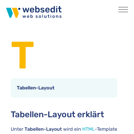
Skip to main content
You are here:
Home
Internetlexikon
T
Tabellen-Layout
Tabellen-Layout erklärt
Unter
Tabellen-Layout
wird ein
HTML
-Template