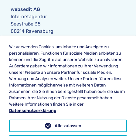
websedit AG
Internetagentur
Seestraße 35
88214 Ravensburg
Anfrage
Wir verwenden Cookies, um Inhalte und Anzeigen zu
Telefon:
+49 751 354104-0
personalisieren, Funktionen für soziale Medien anbieten zu
Telefax: +49 751 354104-42
können und die Zugriffe auf unserer Website zu analysieren.
E-Mail
:
anfrage@websedit.de
Außerdem geben wir Informationen zu Ihrer Verwendung
unserer Website an unsere Partner für soziale Medien,
Werbung und Analysen weiter. Unsere Partner führen diese
Informationen möglicherweise mit weiteren Daten
Unsere Bewertung bei
zusammen, die Sie ihnen bereitgestellt haben oder die sie im
★★★★★ Google
Rahmen Ihrer Nutzung der Dienste gesammelt haben.
Weitere Informationen finden Sie in der
Datenschutzerklärung
.
Datenschutz
Alle zulassen
Impressum