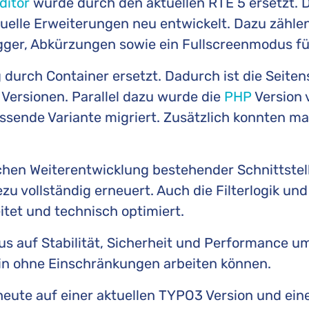
ditor
wurde durch den aktuellen RTE 5 ersetzt. D
duelle Erweiterungen neu entwickelt. Dazu zähle
gger, Abkürzungen sowie ein Fullscreenmodus für 
durch Container ersetzt. Dadurch ist die Seite
 Versionen. Parallel dazu wurde die
PHP
Version v
assende Variante migriert. Zusätzlich konnten 
chen Weiterentwicklung bestehender Schnittstel
 vollständig erneuert. Auch die Filterlogik un
tet und technisch optimiert.
auf Stabilität, Sicherheit und Performance umg
in ohne Einschränkungen arbeiten können.
eute auf einer aktuellen TYPO3 Version und ein