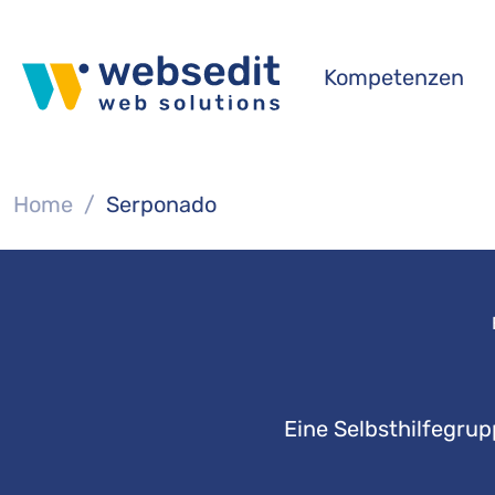
Skip to main content
Kompetenzen
You are here:
Home
Serponado
Eine Selbsthilfegrup