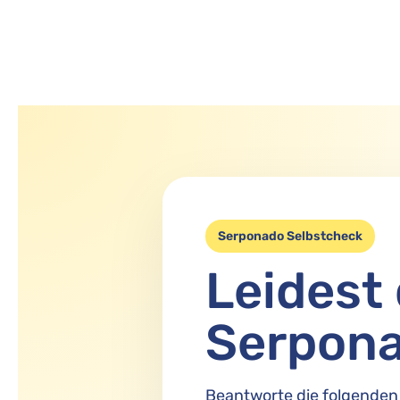
Serponado Selbstcheck
Leidest
Serpon
Beantworte die folgenden 