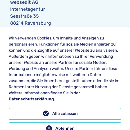
websedit AG
Internetagentur
Seestraße 35
88214 Ravensburg
Anfrage
Wir verwenden Cookies, um Inhalte und Anzeigen zu
Telefon:
+49 751 354104-0
personalisieren, Funktionen für soziale Medien anbieten zu
Telefax: +49 751 354104-42
können und die Zugriffe auf unserer Website zu analysieren.
E-Mail
:
anfrage@websedit.de
Außerdem geben wir Informationen zu Ihrer Verwendung
unserer Website an unsere Partner für soziale Medien,
Werbung und Analysen weiter. Unsere Partner führen diese
Informationen möglicherweise mit weiteren Daten
Unsere Bewertung bei
zusammen, die Sie ihnen bereitgestellt haben oder die sie im
★★★★★ Google
Rahmen Ihrer Nutzung der Dienste gesammelt haben.
Weitere Informationen finden Sie in der
Datenschutzerklärung
.
Datenschutz
Alle zulassen
Impressum
Ablehnen
Newsletter Abmeldung