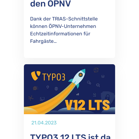
den ÖPNV
Dank der TRIAS-Schnittstelle
können ÖPNV-Unternehmen
Echtzeitinformationen für
Fahrgäste…
Publiziert
21.04.2023
TYPO3 12 LTS ist da