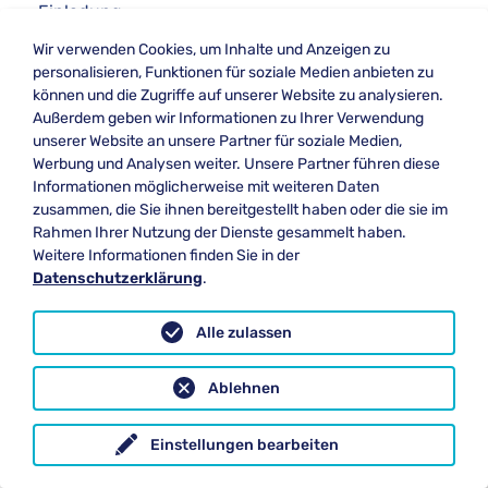
Einladung.
Wir verwenden Cookies, um Inhalte und Anzeigen zu
Interviewer
: Als Conversionzauberer haben Sie
personalisieren, Funktionen für soziale Medien anbieten zu
sicherlich einige faszinierende Fähigkeiten.
können und die Zugriffe auf unserer Website zu analysieren.
Könnten Sie uns erklären, was genau der
Außerdem geben wir Informationen zu Ihrer Verwendung
Conversionzauber ist und wie er funktioniert?
unserer Website an unsere Partner für soziale Medien,
Werbung und Analysen weiter. Unsere Partner führen diese
Conversionzauberer
: Natürlich! Der
Informationen möglicherweise mit weiteren Daten
Conversionzauber ist eine magische Technik im
zusammen, die Sie ihnen bereitgestellt haben oder die sie im
Bereich des Marketings. Mein Ziel als
Rahmen Ihrer Nutzung der Dienste gesammelt haben.
Conversionzauberer ist es, potenzielle Kunden zu
Weitere Informationen finden Sie in der
Datenschutzerklärung
.
überzeugen und sie in tatsächliche Käufer zu
verwandeln. Dabei nutze ich eine Kombination
aus psychologischen Erkenntnissen,
Alle zulassen
überzeugenden Argumenten und einer Portion
Kreativität, um die Menschen zu erreichen und
Ablehnen
ihre Kaufentscheidungen zu beeinflussen.
Einstellungen bearbeiten
Interviewer
:
Das klingt wirklich faszinierend.
Welche Werkzeuge und Techniken setzen Sie ein,