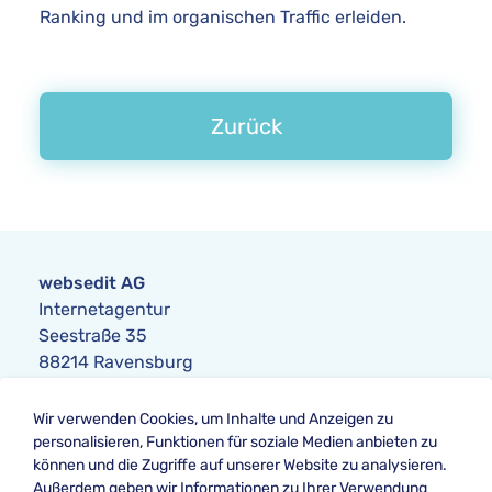
Ranking und im organischen Traffic erleiden.
Zurück
websedit AG
Internetagentur
Seestraße 35
88214 Ravensburg
Anfrage
Wir verwenden Cookies, um Inhalte und Anzeigen zu
Telefon:
+49 751 354104-0
personalisieren, Funktionen für soziale Medien anbieten zu
Telefax: +49 751 354104-42
können und die Zugriffe auf unserer Website zu analysieren.
E-Mail
:
anfrage@websedit.de
Außerdem geben wir Informationen zu Ihrer Verwendung