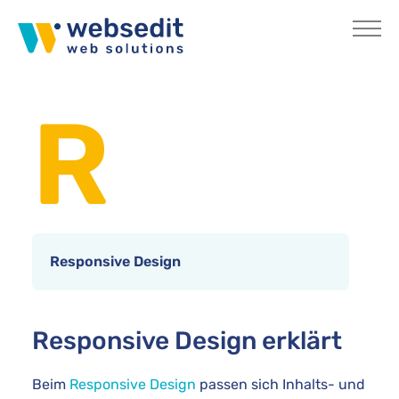
Skip to main content
You are here:
Home
Internetlexikon
R
Responsive Design
Responsive Design erklärt
Beim
Responsive Design
passen sich Inhalts- und