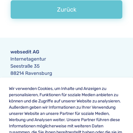
Zurück
websedit AG
Internetagentur
Seestraße 35
88214 Ravensburg
Anfrage
Wir verwenden Cookies, um Inhalte und Anzeigen zu
Telefon:
+49 751 354104-0
personalisieren, Funktionen für soziale Medien anbieten zu
Telefax: +49 751 354104-42
können und die Zugriffe auf unserer Website zu analysieren.
E-Mail
:
anfrage@websedit.de
Außerdem geben wir Informationen zu Ihrer Verwendung
unserer Website an unsere Partner für soziale Medien,
Werbung und Analysen weiter. Unsere Partner führen diese
Informationen möglicherweise mit weiteren Daten
Unsere Bewertung bei
zusammen, die Sie ihnen bereitgestellt haben oder die sie im