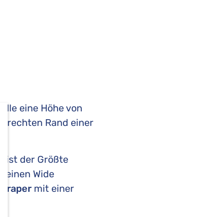
n alle eine Höhe von
am rechten Rand einer
s ist der Größte
h einen Wide
scraper
mit einer