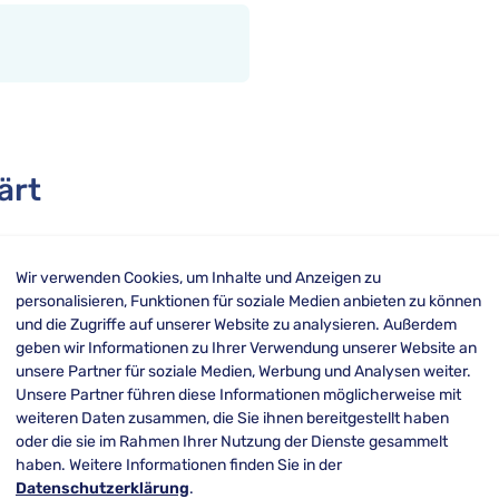
ärt
besondere Familie der
Werbebanner
. Sie besitze
Wir verwenden Cookies, um Inhalte und Anzeigen zu
eine unterschiedliche Breite. Meist werden sie 
personalisieren, Funktionen für soziale Medien anbieten zu können
t.
und die Zugriffe auf unserer Website zu analysieren. Außerdem
geben wir Informationen zu Ihrer Verwendung unserer Website an
per
gibt es einen so genannten Half Page Ad. Die
unsere Partner für soziale Medien, Werbung und Analysen weiter.
Unsere Partner führen diese Informationen möglicherweise mit
 einer Breite von 300 Pixel. Daneben gibt es noc
weiteren Daten zusammen, die Sie ihnen bereitgestellt haben
Breite von 160 Pixel und den herkömmlichen
Sky
oder die sie im Rahmen Ihrer Nutzung der Dienste gesammelt
haben. Weitere Informationen finden Sie in der
Datenschutzerklärung
.